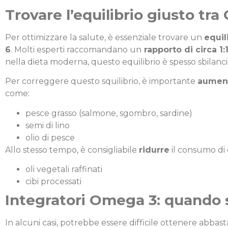
Trovare l’equilibrio giusto t
Per ottimizzare la salute, è essenziale trovare un
equi
6
. Molti esperti raccomandano un
rapporto di circa 1:1
nella dieta moderna, questo equilibrio è spesso sbilanc
Per correggere questo squilibrio, è importante
aumen
come:
pesce grasso (salmone, sgombro, sardine)
semi di lino
olio di pesce
Allo stesso tempo, è consigliabile
ridurre
il consumo di 
oli vegetali raffinati
cibi processati
Integratori Omega 3: quando 
In alcuni casi, potrebbe essere difficile ottenere abbas