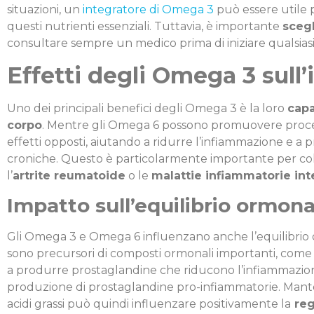
situazioni, un
integratore di Omega 3
può essere utile 
questi nutrienti essenziali. Tuttavia, è importante
scegl
consultare sempre un medico prima di iniziare qualsias
Effetti degli Omega 3 sul
Uno dei principali benefici degli Omega 3 è la loro
capa
corpo
. Mentre gli Omega 6 possono promuovere proce
effetti opposti, aiutando a ridurre l’infiammazione e a
croniche. Questo è particolarmente importante per col
l’
artrite reumatoide
o le
malattie infiammatorie inte
Impatto sull’equilibrio ormona
Gli Omega 3 e Omega 6 influenzano anche l’equilibrio
sono precursori di composti ormonali importanti, come
a produrre prostaglandine che riducono l’infiammazion
produzione di prostaglandine pro-infiammatorie. Mante
acidi grassi può quindi influenzare positivamente la
reg