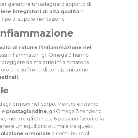
per garantire un adeguato apporto di
iere integratori di alta qualità
e
i tipo di supplementazione.
l’infiammazione
cità di ridurre l’infiammazione nel
ssi infiammatori, gli Omega 3 hanno
 proteggere da malattie infiammatorie
oro che soffrono di condizioni come
stinali
.
le
 degli ormoni nel corpo. Mentre entrambi
 le
prostaglandine
, gli Omega 3 tendono
e, mentre gli Omega 6 possono favorire la
nere un equilibrio ottimale tra questi
olazione ormonale
e contribuire al