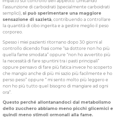
impatto sul controllo dell’appetito. Limitando
l’assunzione di carboidrati (specialmente carboidrati
semplici),
si può sperimentare una maggiore
sensazione di sazietà
, contribuendo a controllare
la quantità di cibo ingerita e a gestire meglio il peso
corporeo.
Spesso i miei pazienti ritornano dopo 30 giorni al
controllo dicendo frasi come “sa dottore non ho più
quella fame smodata” oppure “non ho avvertito più
la necessità di fare spuntini tra i pasti principali”
oppure pensavo di fare più fatica invece ho scoperto
che mangio anche di più mi sazio più facilmente e ho
perso peso” oppure “ mi sento molto più leggero e
non ho più tutto quel bisogno di mangiare ad ogni
ora”.
Questo perché allontanandoci dal metabolismo
dello zucchero abbiamo meno picchi glicemici e
quindi meno stimoli ormonali alla fame.